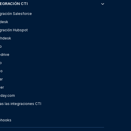
EGRACIÓN CTI
gración Salesforce
desk
egración Hubspot
shdesk
o
edrive
p
oo
ar
ier
day.com
s las integraciones CTI
hooks