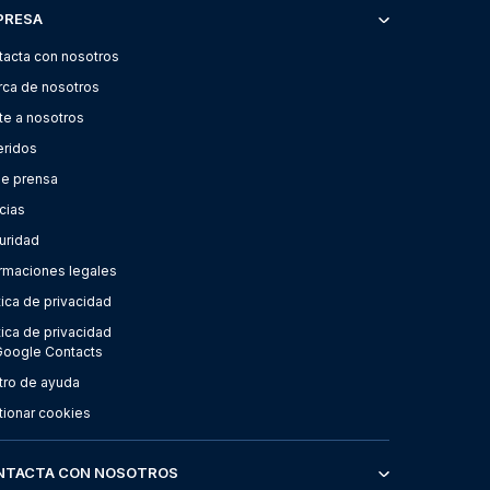
PRESA
tacta con nosotros
rca de nosotros
te a nosotros
eridos
de prensa
cias
uridad
ormaciones legales
tica de privacidad
tica de privacidad
Google Contacts
tro de ayuda
tionar cookies
NTACTA CON NOSOTROS