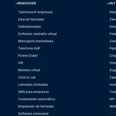
RINGOVER
INT
Telefonia IP empresas
Inte
Desviar llamadas
Zen
Videollamadas
Int
Software centralita virtual
Fre
Mensajería instantánea
Zoh
Telefonía VoIP
Pip
Power Dialer
Cris
IVR
Od
Número virtual
Sug
Click to call
Zap
Llamadas ilimitadas
mon
SMS para empresas
Toda
Contestador automático
API
Etiquetado de llamadas
Web
Software omnicanal