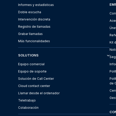
EM
Informes y estadísticas
Doble escucha
Con
Intervención discreta
Ace
Registro de llamadas
Úne
Grabar llamadas
Ref
Más funcionalidades
Kit 
Noti
SOLUTIONS
Seg
Equipo comercial
Inf
Equipo de soporte
Polí
Solución de Call Center
Polí
de 
Cloud contact center
Cen
Llamar desde el ordenador
Ges
Teletrabajo
Colaboración
CO