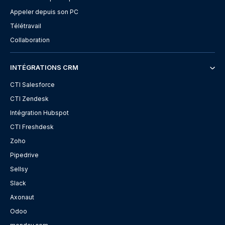
Appeler depuis son PC
Télétravail
Collaboration
INTÉGRATIONS CRM
CTI Salesforce
CTI Zendesk
Intégration Hubspot
CTI Freshdesk
Zoho
Pipedrive
Sellsy
Slack
Axonaut
Odoo