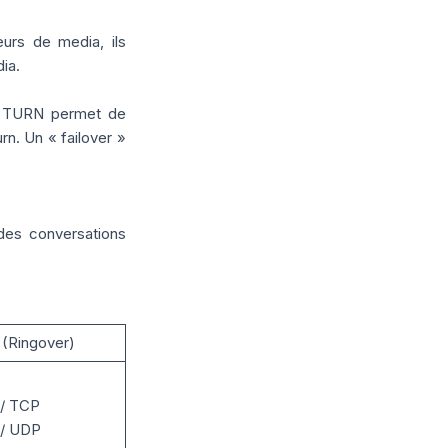
urs de media, ils
ia.
ie TURN permet de
rn. Un « failover »
des conversations
 (Ringover)
 / TCP
 / UDP