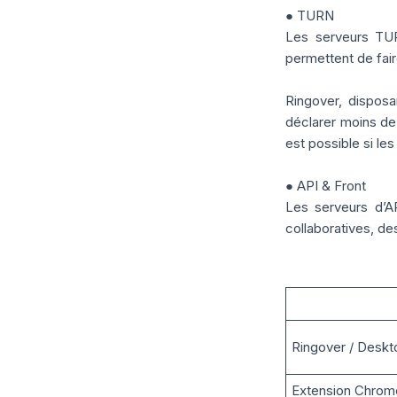
● TURN
Les serveurs TUR
permettent de fair
Ringover, dispos
déclarer moins de 
est possible si le
● API & Front
Les serveurs d’A
collaboratives, 
Ringover / Desk
Extension Chrom