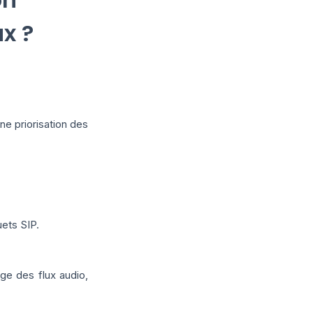
ux ?
e priorisation des
uets SIP.
ge des flux audio,