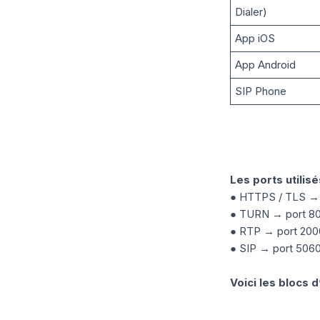
Dialer)
App iOS
App Android
SIP Phone
Les ports utilis
● HTTPS / TLS → 
● TURN → port 80
● RTP → port 20
● SIP → port 506
Voici les blocs d