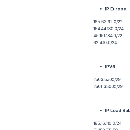
IP Europe
185.63.92.0/22
154.44.180.0/24
45.151.184.0/22
62.4.10.0/24
IPV6
2a03:ba0::/29
2a0f:3500::/29
IP Load Ba
185.16.110.0/24