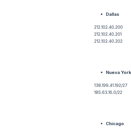
Dallas
212.102.40.200
212.102.40.201
212.102.40.202
Nueva Yor
138.199.41.192/27
185.63.16.0/22
Chicago