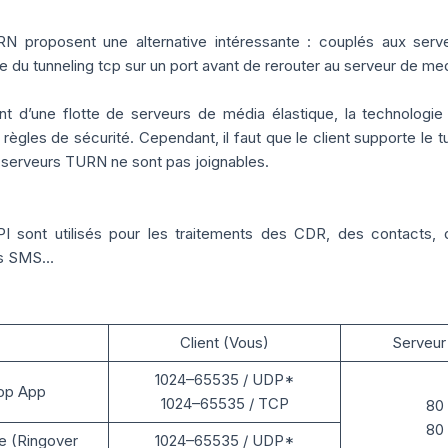
N proposent une alternative intéressante : couplés aux serve
e du tunneling tcp sur un port avant de rerouter au serveur de med
ant d’une flotte de serveurs de média élastique, la technolog
règles de sécurité. Cependant, il faut que le client supporte le tu
s serveurs TURN ne sont pas joignables.
PI sont utilisés pour les traitements des CDR, des contacts, 
des SMS…
Client (Vous)
Serveur
1024–65535 / UDP*
top App
1024–65535 / TCP
80
80
e (Ringover
1024–65535 / UDP*