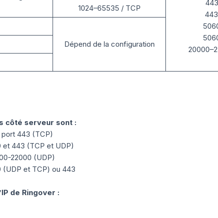
443
1024–65535 / TCP
443
506
506
Dépend de la configuration
20000–2
és côté serveur sont :
port 443 (TCP)
 et 443 (TCP et UDP)
000-22000 (UDP)
0 (UDP et TCP) ou 443
’IP de Ringover :