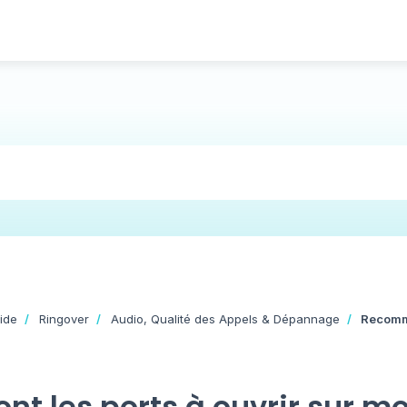
ide
Ringover
Audio, Qualité des Appels & Dépannage
Recomm
ont les ports à ouvrir sur m