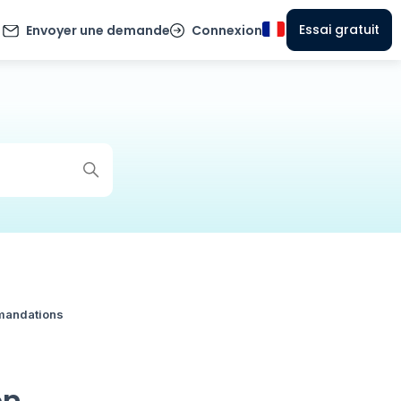
Essai gratuit
Envoyer une demande
Connexion
andations
on