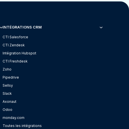
INTÉGRATIONS CRM
CTI Salesforce
CTI Zendesk
Intégration Hubspot
CTI Freshdesk
Zoho
Pipedrive
Sellsy
Slack
Axonaut
Odoo
monday.com
Toutes les intégrations