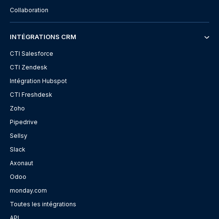
Collaboration
INTÉGRATIONS CRM
CTI Salesforce
CTI Zendesk
Intégration Hubspot
CTI Freshdesk
Zoho
Pipedrive
Sellsy
Slack
Axonaut
Odoo
monday.com
Toutes les intégrations
API