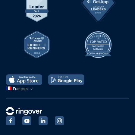
Français
‍
‍
‍
‍