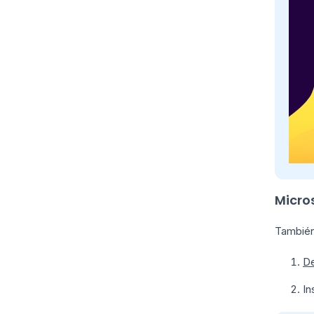
Micro
También
De
In