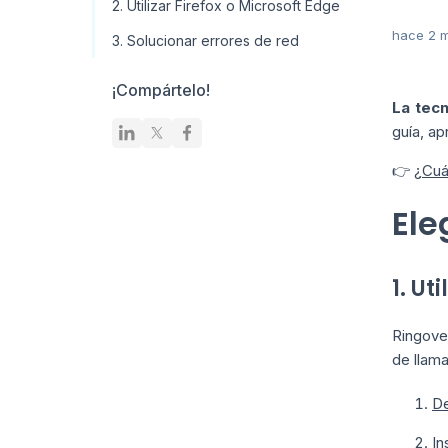
2. Utilizar Firefox o Microsoft Edge
hace 2 
3. Solucionar errores de red
¡Compártelo!
La tec
guía, a
👉
¿Cuá
Ele
1. U
Ringove
de llama
De
In