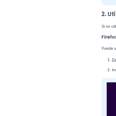
2. Ut
Si no ut
Firefo
Puede ut
De
In