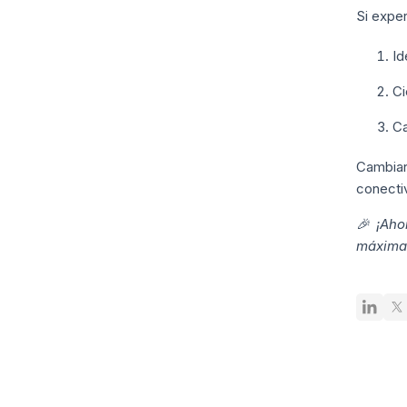
Si exper
Id
Ci
Ca
Cambia
conecti
🎉 ¡Aho
máxima 