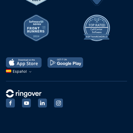
Español
‍
‍
‍
‍