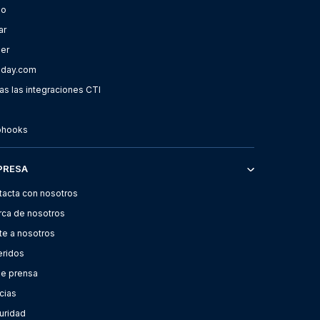
oo
ar
ier
day.com
s las integraciones CTI
hooks
PRESA
tacta con nosotros
rca de nosotros
te a nosotros
eridos
de prensa
cias
uridad