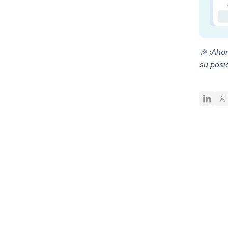
🎉 ¡Aho
su posi