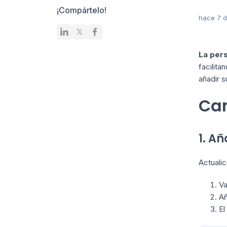
¡Compártelo!
hace 7 d
La pers
facilit
añadir s
Cam
1. Añ
Actualic
Va
A
El