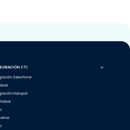
EGRACIÓN CTI
gración Salesforce
desk
egración Hubspot
shdesk
o
edrive
p