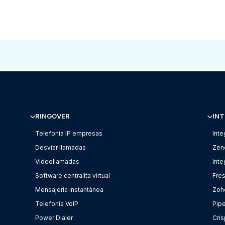
RINGOVER
INT
Telefonia IP empresas
Inte
Desviar llamadas
Zen
Videollamadas
Int
Software centralita virtual
Fre
Mensajería instantánea
Zoh
Telefonía VoIP
Pip
Power Dialer
Cris