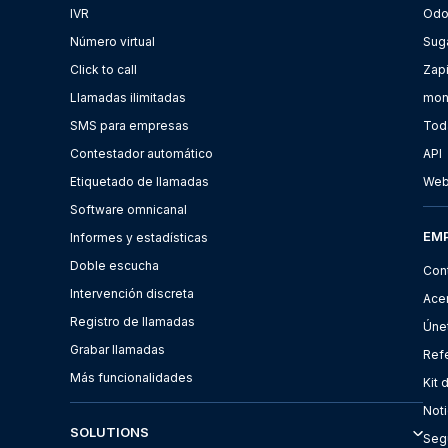
IVR
Od
Número virtual
Sug
Click to call
Zap
Llamadas ilimitadas
mon
SMS para empresas
Toda
Contestador automático
API
Etiquetado de llamadas
Web
Software omnicanal
EM
Informes y estadísticas
Doble escucha
Con
Intervención discreta
Ace
Registro de llamadas
Úne
Grabar llamadas
Ref
Más funcionalidades
Kit 
Noti
SOLUTIONS
Seg