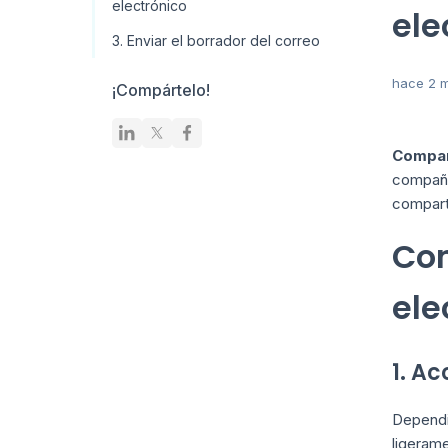
electrónico
ele
3. Enviar el borrador del correo
hace 2 
¡Compártelo!
Compart
compañer
comparti
Com
ele
1. A
Dependie
ligeram