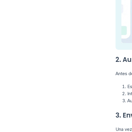
2. A
Antes de
Es
In
Au
3. En
Una vez