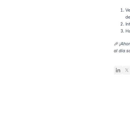
Ve
de
In
Ha
🎉 ¡Aho
al día 