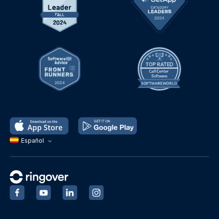
Español
‍
‍
‍
‍