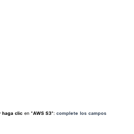
y
haga clic
en "
AWS S3
":
complete los campos