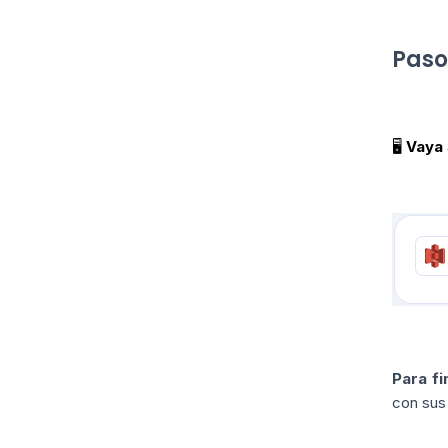
Paso
🖥️
Vaya
Para fi
con sus