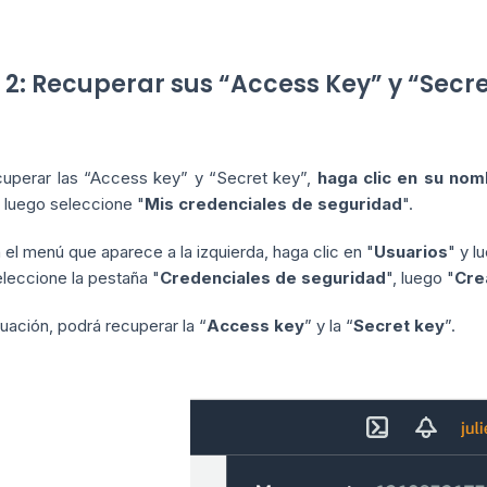
 2: Recuperar sus “Access Key” y “Secre
cuperar las “Access key” y “Secret key”,
haga clic en su nom
, luego seleccione "
Mis credenciales de seguridad
".
 el menú que aparece a la izquierda, haga clic en "
Usuarios
" y l
leccione la pestaña "
Credenciales de seguridad
", luego "
Cre
uación, podrá recuperar la “
Access key
” y la “
Secret key
”.