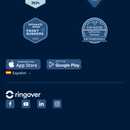
Español
‍
‍
‍
‍