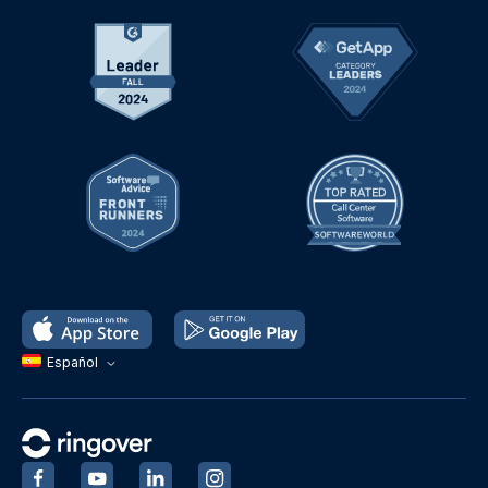
Español
‍
‍
‍
‍