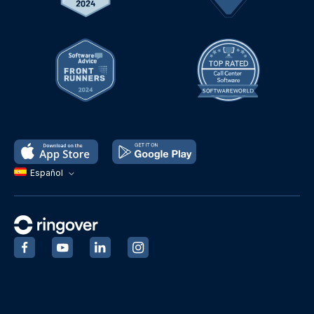
Español
‍
‍
‍
‍