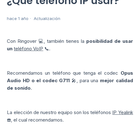
¿Qué teléfono IP usar?
hace 1 año
Actualización
Con Ringover 💻, también tienes la
posibilidad de usar
un
teléfono VoIP
📞.
Recomendamos un teléfono que tenga el codec
Opus
Audio HD o el codec G711
🎤, para una
mejor calidad
de sonido
.
La elección de nuestro equipo son los teléfonos
IP
Yealink
☎️, el cual recomendamos.