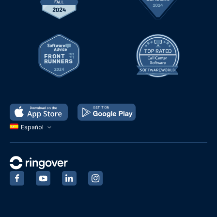
Español
‍
‍
‍
‍