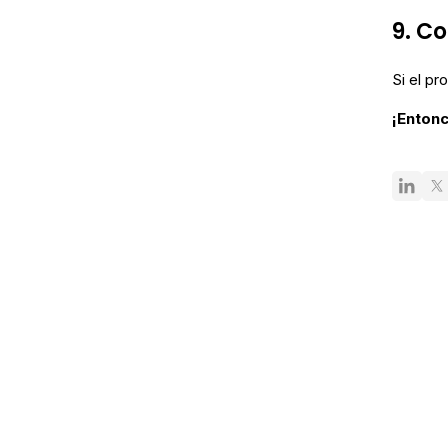
9. C
Si el pr
¡Entonc