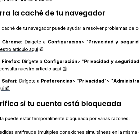
orra la caché de tu navegador
la caché de tu navegador puede ayudar a resolver problemas de c
n
Chrome
: Dirígete a
Configuración
> "
Privacidad y seguri
estro artículo aquí
📰
n
Firefox
: Dirígete a
Configuración
> "
Privacidad y segurida
consulta nuestro artículo aquí 📰
n
Safari
: Dirígete a
Preferencias
> "
Privacidad
"> "
Administra
uí 📰
erifica si tu cuenta está bloqueada
ta puede estar temporalmente bloqueada por varias razones:
didas antifraude (múltiples conexiones simultáneas en la misma