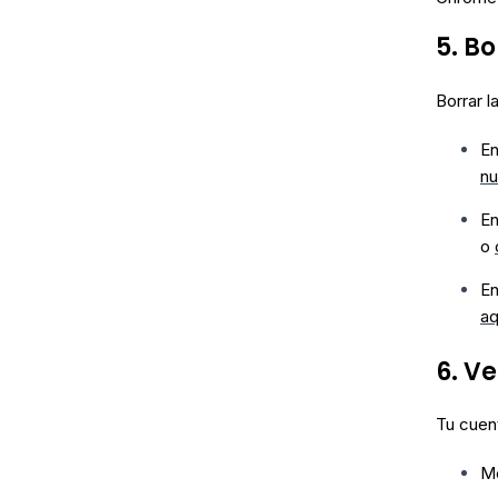
5. B
Borrar 
E
nu
E
o
E
aq
6. V
Tu cuen
Me