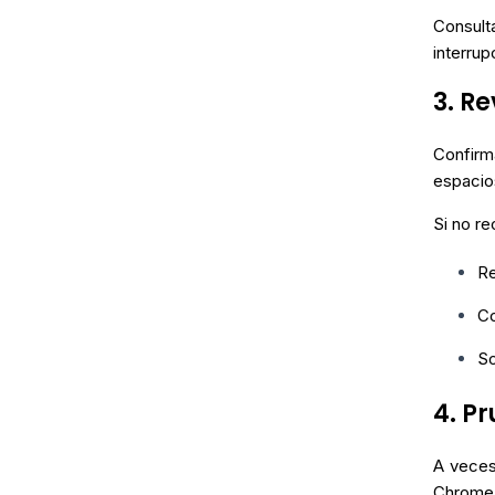
Consult
interrup
3. R
Confirm
espacios
Si no re
Re
Co
So
4. P
A veces
Chrome, 