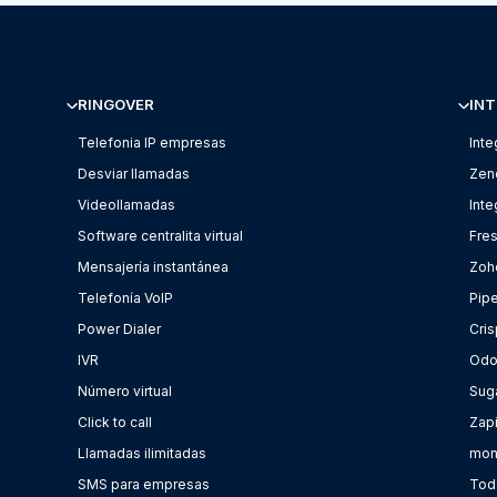
RINGOVER
INT
Telefonia IP empresas
Inte
Desviar llamadas
Zen
Videollamadas
Int
Software centralita virtual
Fre
Mensajería instantánea
Zoh
Telefonía VoIP
Pip
Power Dialer
Cris
IVR
Od
Número virtual
Sug
Click to call
Zap
Llamadas ilimitadas
mon
SMS para empresas
Toda