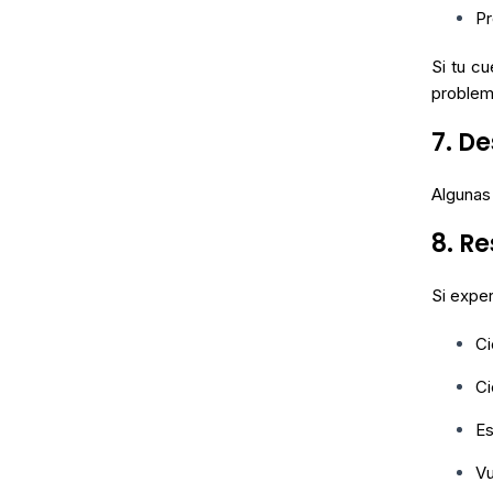
Pr
Si tu c
problem
7. D
Algunas 
8. R
Si expe
Ci
Ci
E
Vu