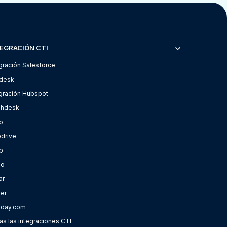
EGRACIÓN CTI
gración Salesforce
desk
egración Hubspot
shdesk
o
edrive
p
oo
ar
ier
day.com
s las integraciones CTI