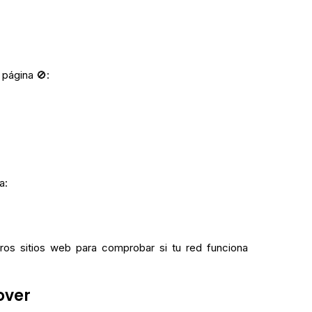
página 🚫:
a:
tros sitios web para comprobar si tu red funciona
gover