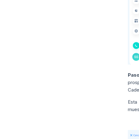
Paso
pros
Cade
Esta
muest