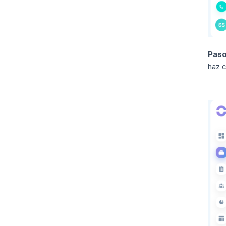
Paso
haz c