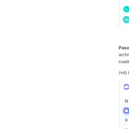
Paso
arch
cuad
(*Al