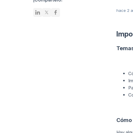
hace 2 
Impo
Temas
Có
Im
Pa
Co
Cómo 
Hay alg