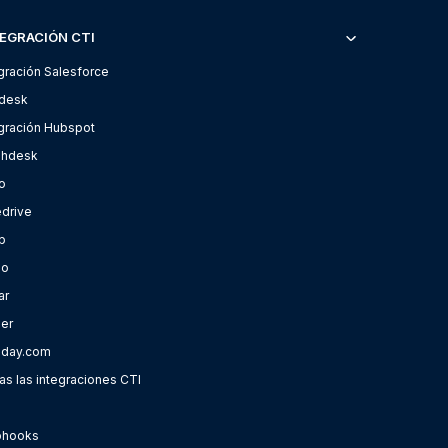
EGRACIÓN CTI
gración Salesforce
desk
egración Hubspot
shdesk
o
edrive
p
oo
ar
ier
day.com
s las integraciones CTI
hooks