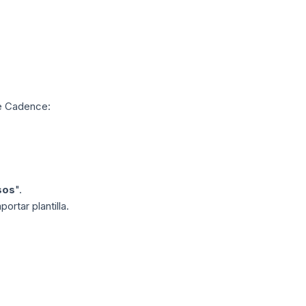
de Cadence:
sos
".
ortar plantilla.