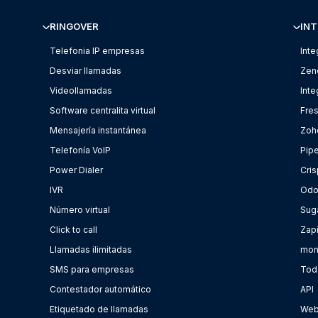
RINGOVER
INT
Telefonia IP empresas
Inte
Desviar llamadas
Zen
Videollamadas
Int
Software centralita virtual
Fre
Mensajería instantánea
Zoh
Telefonía VoIP
Pip
Power Dialer
Cris
IVR
Od
Número virtual
Sug
Click to call
Zap
Llamadas ilimitadas
mon
SMS para empresas
Toda
Contestador automático
API
Etiquetado de llamadas
Web