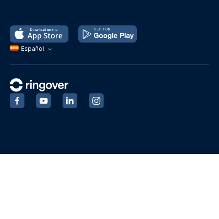
Español
‍
‍
‍
‍