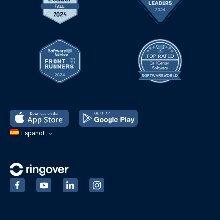
Español
‍
‍
‍
‍