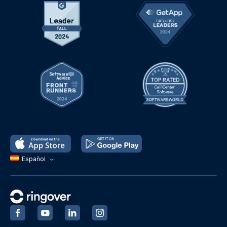
Español
‍
‍
‍
‍