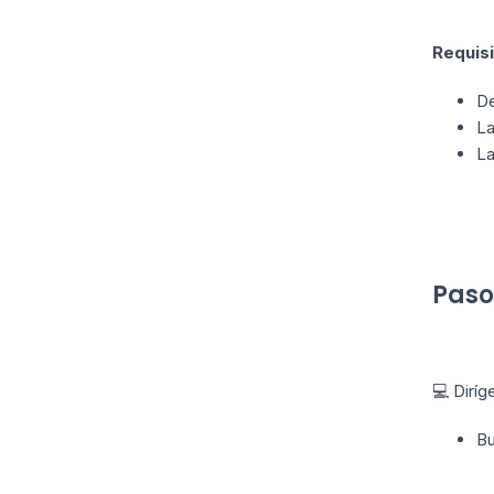
Requisi
De
La
La
Paso
💻 Diríg
Bu