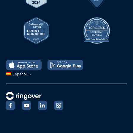
Español
‍
‍
‍
‍