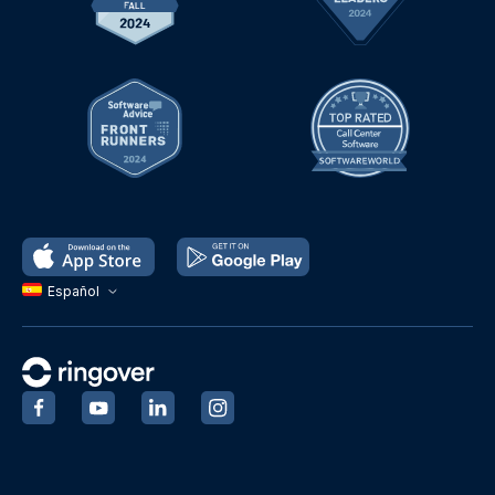
Español
‍
‍
‍
‍