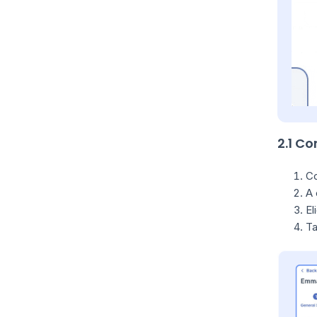
2.1 C
Co
A 
El
Ta