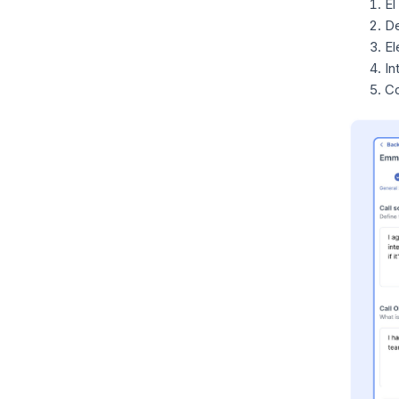
El
De
El
In
Co