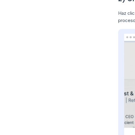
Haz cli
proceso