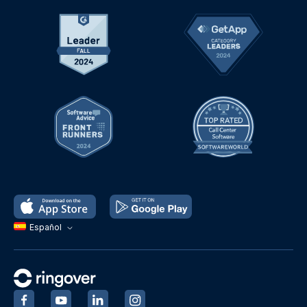
Español
‍
‍
‍
‍