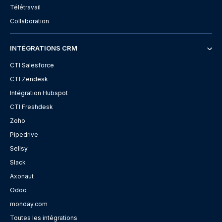
Télétravail
Collaboration
INTÉGRATIONS CRM
CTI Salesforce
CTI Zendesk
Intégration Hubspot
CTI Freshdesk
Zoho
Pipedrive
Sellsy
Slack
Axonaut
Odoo
monday.com
Toutes les intégrations