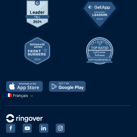
Français
‍
‍
‍
‍