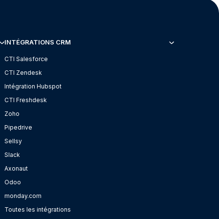
INTÉGRATIONS CRM
CTI Salesforce
CTI Zendesk
Intégration Hubspot
CTI Freshdesk
Zoho
Pipedrive
Sellsy
Slack
Axonaut
Odoo
monday.com
Toutes les intégrations