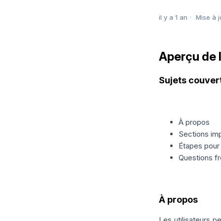
il y a 1 an
Mise à j
Aperçu de 
Sujets couver
À propos
Sections im
Étapes pour
Questions 
À propos
Les utilisateurs p