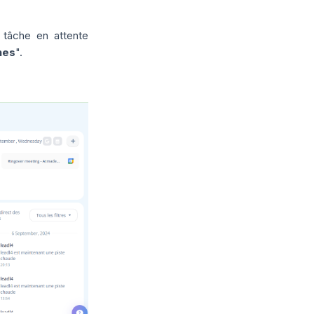
âche en attente
hes
".