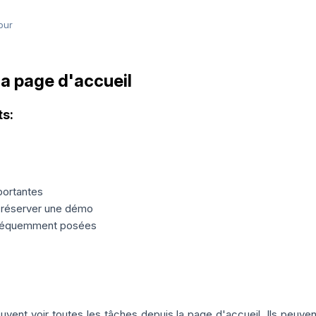
our
la page d'accueil
ts:
portantes
 réserver une démo
fréquemment posées
euvent voir toutes les tâches depuis la page d'accueil. Ils peuven