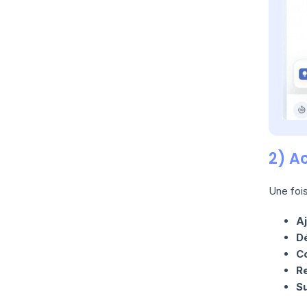
2) Ac
Une fois
Aj
Dé
Co
R
S