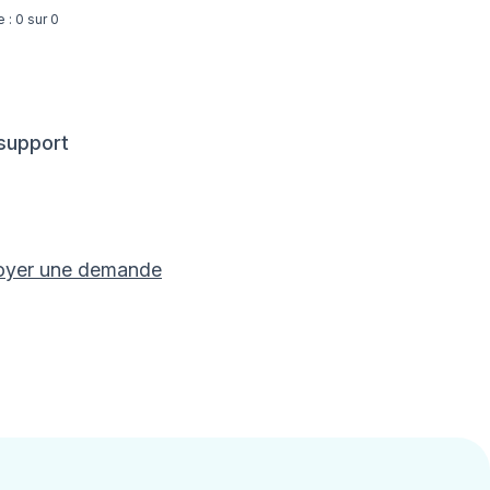
e : 0 sur 0
 support
oyer une demande