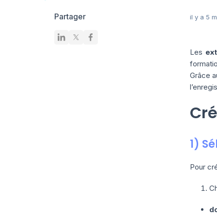
Partager
il y a 5 
Les
ext
formati
Grâce au
l’enreg
Cré
1) Sé
Pour cré
Ch
do