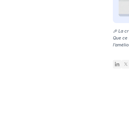
🎉 La c
Que ce s
l’améli