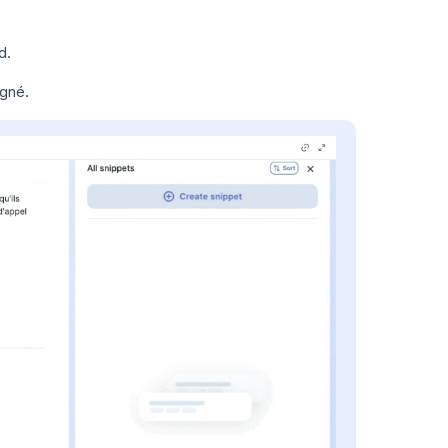
d.
igné.