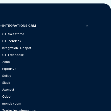
INTÉGRATIONS CRM
CTI Salesforce
CTI Zendesk
Intégration Hubspot
CTI Freshdesk
Zoho
Pipedrive
Sellsy
Slack
Axonaut
Odoo
monday.com
Toutes les intégrations