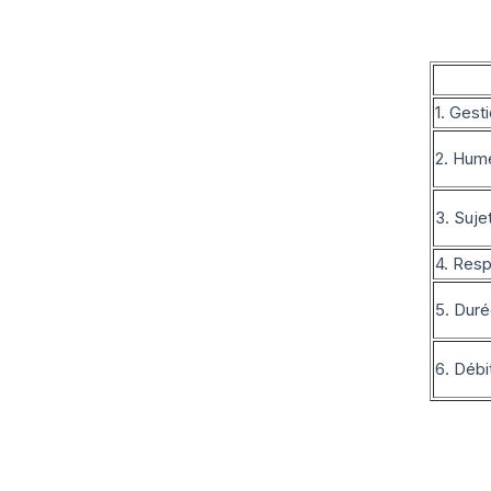
1. Gest
2. Hume
3. Suj
4. Resp
5. Duré
6. Débi