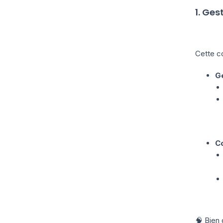
1. Ges
Cette c
G
C
🧠 Bien 