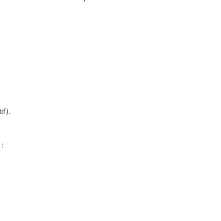
if).
 :