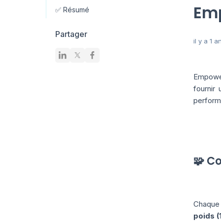
Em
✅ Résumé
Partager
il y a 1 a
Empower
fournir
perform
🧩 C
Chaque 
poids (1