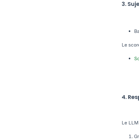
3. Suj
Ba
Le scor
Sc
4. Res
Le LLM 
Gr