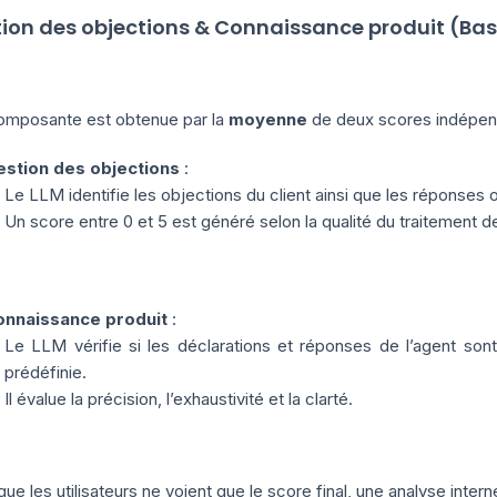
tion des objections & Connaissance produit (Basé
omposante est obtenue par la
moyenne
de deux scores indépend
estion des objections
:
Le LLM identifie les objections du client ainsi que les réponses 
Un score entre 0 et 5 est généré selon la qualité du traitement d
onnaissance produit
:
Le LLM vérifie si les déclarations et réponses de l’agent s
prédéfinie.
Il évalue la précision, l’exhaustivité et la clarté.
que les utilisateurs ne voient que le score final, une analyse intern