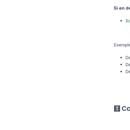
Si en d
Sc
Exemple
Dé
Dé
Dé
🧮 Ca