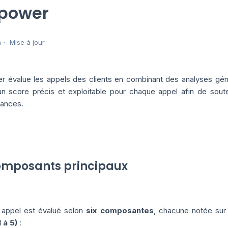
power
n
Mise à jour
 évalue les appels des clients en combinant des analyses généré
 un score précis et exploitable pour chaque appel afin de souten
ances.
omposants principaux
appel est évalué selon
six composantes
, chacune notée sur
 à 5)
: