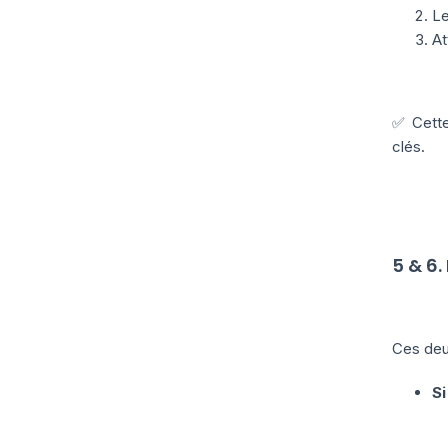
Le
At
✅ Cette
clés.
5 & 6.
Ces deux
Si