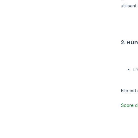
utilisa
2. Hum
L’
Elle est
Score d