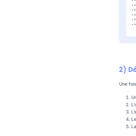
2) D
Une fois
Un
L’
L’
L
La