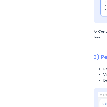
💡 Cons
fond.
3) P
Pe
Vo
De