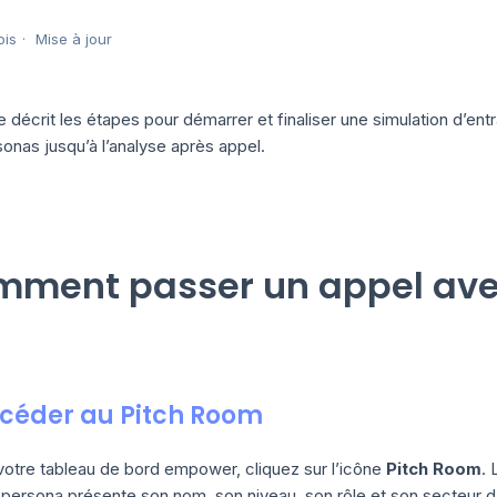
ois
Mise à jour
 décrit les étapes pour démarrer et finaliser une simulation d’ent
onas jusqu’à l’analyse après appel.
ment passer un appel avec
ccéder au Pitch Room
votre tableau de bord empower, cliquez sur l’icône
Pitch Room
. 
ersona présente son nom, son niveau, son rôle et son secteur d’a