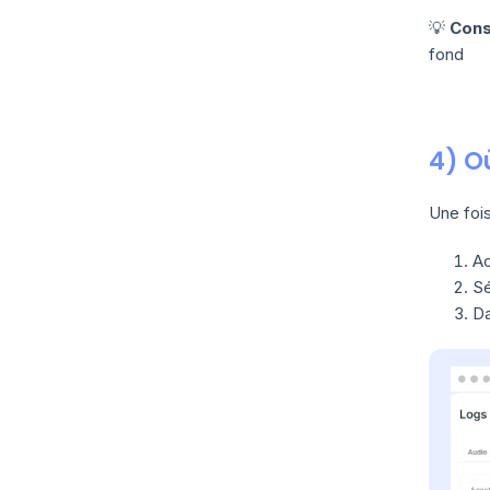
💡
Cons
fond
4) O
Une fois
A
Sé
Da