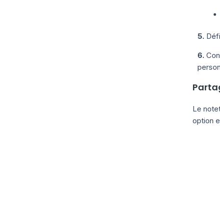
5.
Défi
6.
Conf
person
Parta
Le note
option 