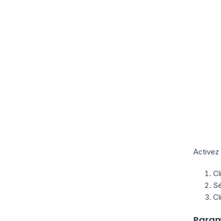
Activez
Cl
Sé
Cl
Param