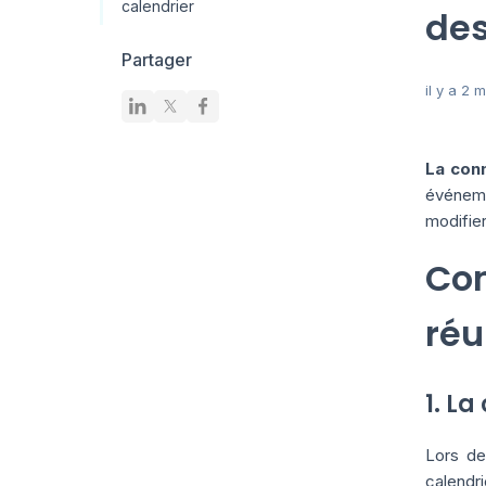
calendrier
des
Partager
il y a 2 
La conn
événeme
modifier
Con
ré
1. La
Lors de
calendri