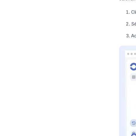
Cl
Sé
Ac