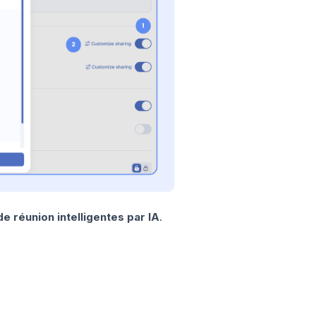
e réunion intelligentes par IA
.