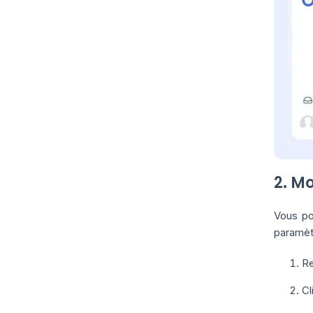
2. Mo
Vous po
paramèt
Re
Cl