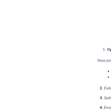
Op
Vous pou
2.
Évit
3.
Quit
4.
Env