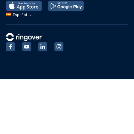
Español
‍
‍
‍
‍