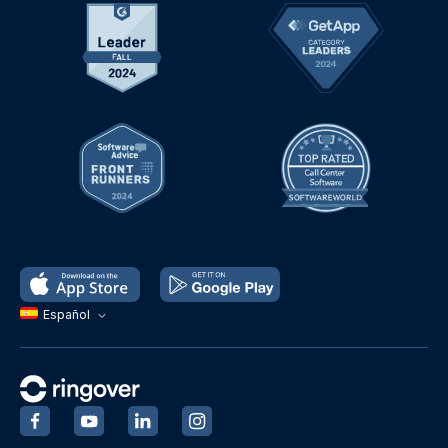
Español
‍
‍
‍
‍