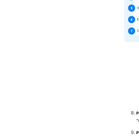
P
"
P