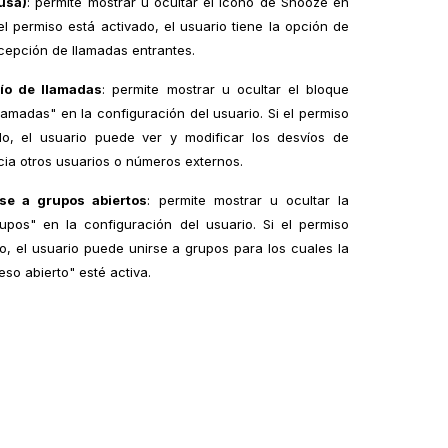
usa)
: permite mostrar u ocultar el icono de Snooze en
i el permiso está activado, el usuario tiene la opción de
cepción de llamadas entrantes.
vío de llamadas
: permite mostrar u ocultar el bloque
lamadas" en la configuración del usuario. Si el permiso
do, el usuario puede ver y modificar los desvíos de
ia otros usuarios o números externos.
se a grupos abiertos
: permite mostrar u ocultar la
upos" en la configuración del usuario. Si el permiso
o, el usuario puede unirse a grupos para los cuales la
so abierto" esté activa.