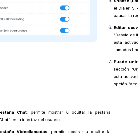
Snooze (Pa
el Dialer. S
pausar la re
Editar des
"Desvío de l
está activa
llamadas hac
Puede unir
sección "Gr
está activad
opción "Acce
estaña Chat
: permite mostrar u ocultar la pestaña
Chat" en la interfaz del usuario.
estaña Videollamadas
: permite mostrar u ocultar la