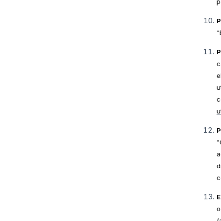
p
P
"
P
c
e
u
c
u
P
"
a
d
c
E
o
(