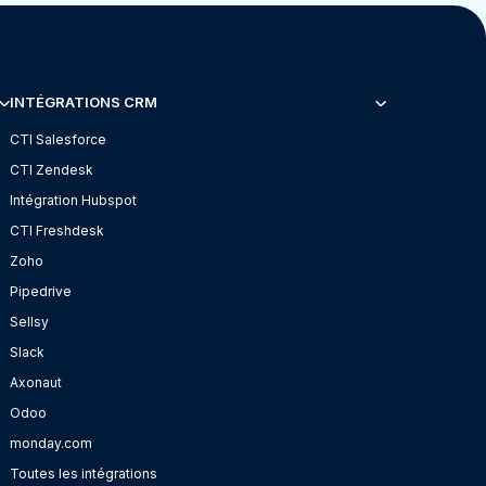
INTÉGRATIONS CRM
CTI Salesforce
CTI Zendesk
Intégration Hubspot
CTI Freshdesk
Zoho
Pipedrive
Sellsy
Slack
Axonaut
Odoo
monday.com
Toutes les intégrations