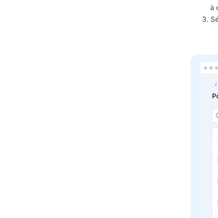
à 
Sé