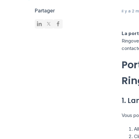
Partager
il y a 2 
La port
Ringove
contacte
Por
Rin
1. La
Vous po
Al
Cl