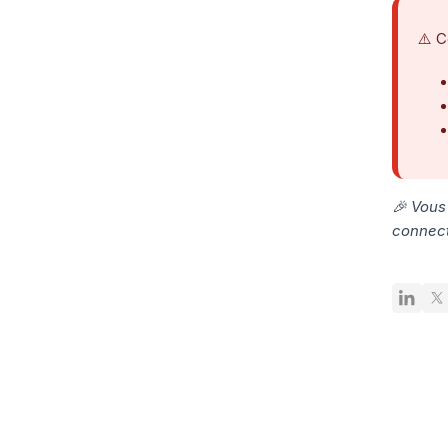
⚠️ C
🎉 Vous
connect