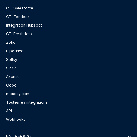
CTI Salesforce
CTI Zendesk
Intégration Hubspot
CTI Freshdesk
Zoho
Pipedrive
Sellsy
Slack
Axonaut
Odoo
monday.com
Toutes les intégrations
API
Webhooks
ENTREPRISE