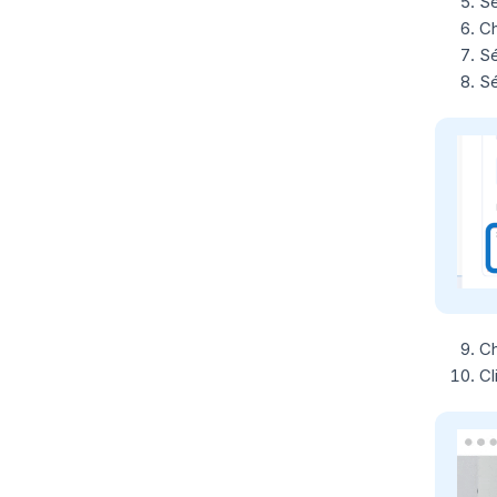
Sé
Ch
Sé
Sé
Ch
Cl