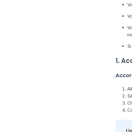
Vo
Vo
Vo
no
Si
1. A
Accor
Al
Sé
Ch
Co