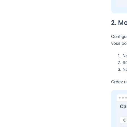
2. Mo
Configu
vous po
Na
Sé
No
Créez un