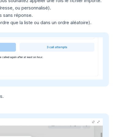
s souhaitez appeler une fois le fichier importé.
dresse, ou personnalisé).
és sans réponse.
re que la liste ou dans un ordre aléatoire).
s.