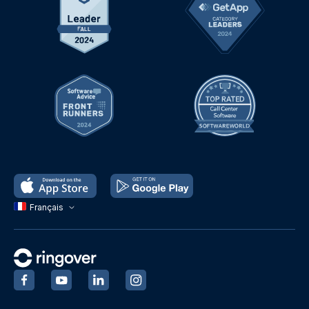
Français
‍
‍
‍
‍