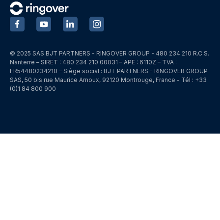
‍
‍
‍
‍
© 2025 SAS BJT PARTNERS - RINGOVER GROUP - 480 234 210 R.C.S.
Nanterre – SIRET : 480 234 210 00031 – APE : 6110Z – TVA :
FR54480234210 – Siège social : BJT PARTNERS - RINGOVER GROUP
SAS, 50 bis rue Maurice Arnoux, 92120 Montrouge, France - Tél : +33
(0)1 84 800 900