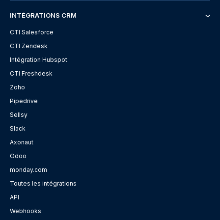
INTÉGRATIONS CRM
CTI Salesforce
CTI Zendesk
Intégration Hubspot
CTI Freshdesk
Zoho
Pipedrive
Sellsy
Slack
Axonaut
Odoo
monday.com
Toutes les intégrations
API
Webhooks