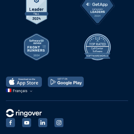
Français
‍
‍
‍
‍