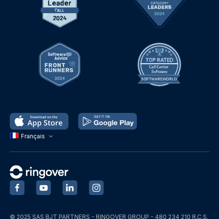
Français
‍
‍
‍
‍
© 2025 SAS BJT PARTNERS - RINGOVER GROUP - 480 234 210 R.C.S.