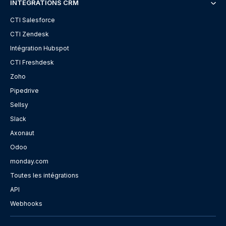
INTÉGRATIONS CRM
CTI Salesforce
CTI Zendesk
Intégration Hubspot
CTI Freshdesk
Zoho
Pipedrive
Sellsy
Slack
Axonaut
Odoo
monday.com
Toutes les intégrations
API
Webhooks