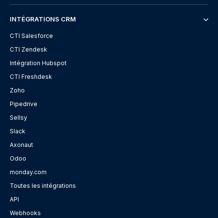
INTÉGRATIONS CRM
CTI Salesforce
CTI Zendesk
Intégration Hubspot
CTI Freshdesk
Zoho
Pipedrive
Sellsy
Slack
Axonaut
Odoo
monday.com
Toutes les intégrations
API
Webhooks