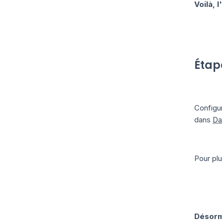
Voilà, 
Étap
Configu
dans
Da
Pour pl
Désorm