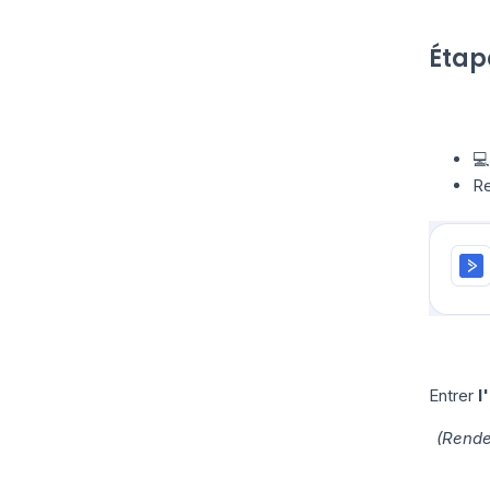
Étape
💻
Re
Entrer
l
(Rende