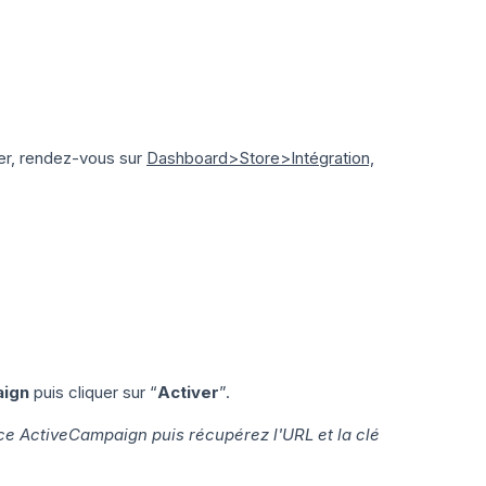
er, rendez-vous sur
Dashboard>Store>Intégration,
aign
puis cliquer sur “
Activer
”.
ace ActiveCampaign puis récupérez l'URL et la clé