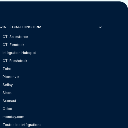
INTÉGRATIONS CRM
CTI Salesforce
CTI Zendesk
Intégration Hubspot
CTI Freshdesk
Zoho
Pipedrive
Sellsy
Slack
Axonaut
Odoo
monday.com
Toutes les intégrations