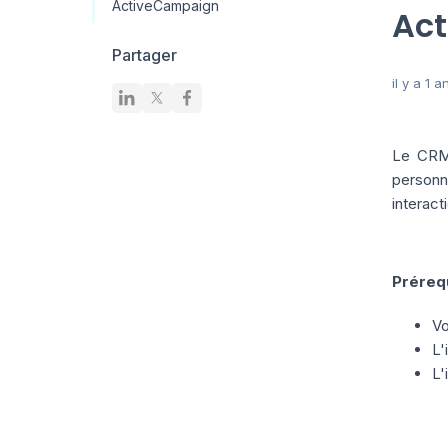
ActiveCampaign
Ac
Partager
il y a 1 a
Le CRM 
personn
interact
Préreq
Vo
L'
L'