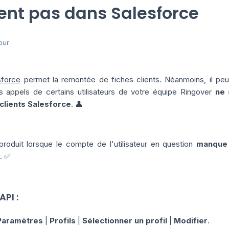
nt pas dans Salesforce
our
sforce
permet la remontée de fiches clients. Néanmoins, il peu
s appels de certains utilisateurs de votre équipe Ringover
ne 
clients Salesforce
. 👤
oduit lorsque le compte de l'utilisateur en question
manque 
. ✅
API :
Paramètres
|
Profils
|
Sélectionner
un profil
|
Modifier
.