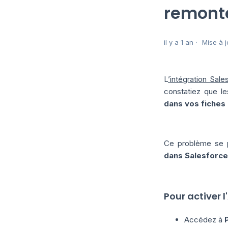
remonte
il y a 1 an
Mise à j
L
’intégration Sale
constatiez que le
dans vos fiches 
Ce problème se pr
dans Salesforce
Pour activer l'
Accédez à