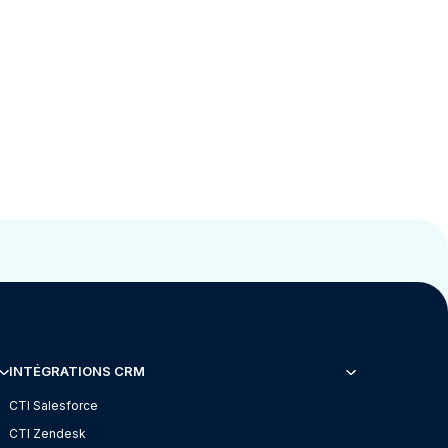
INTÉGRATIONS CRM
CTI Salesforce
CTI Zendesk